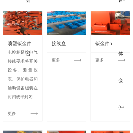
会
台-
平
华
喷塑钣金件
接线盒
钣金件5
电控柜是按电气
台
体
更多
更多
接线要求将开关
设备、测量仪
表、保护电器和
会
辅助设备组装在
封闭或半封闭...
(中
更多