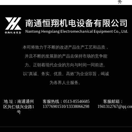
务
平
本司将致力于不断的改进产品生产工艺和品质，
台
并且不断的发展新的产品去保持市场的竞争能
力。正朝着现代企业的方向与时间一同前进。
以"真诚、务实、优质、高效"为企业宗旨，竭诚
为各界人士服务。
地 址：南通通州
客服热线：0513-85546685
客服邮箱：
13776901510/13338066298
1941312767@qq.c
区兴仁镇兴业路1
号