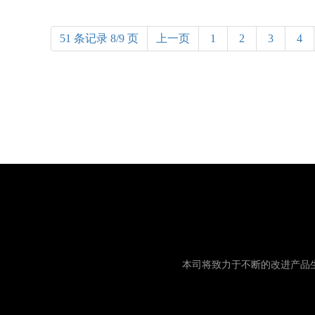
51 条记录 8/9 页
上一页
1
2
3
4
本司将致力于不断的改进产品