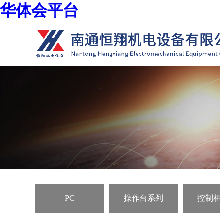
华体会平台
PC
操作台系列
控制