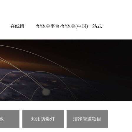
在线留
华体会平台-华体会(中国)一站式
言
服务平台
他
船用防爆灯
洁净管道项目