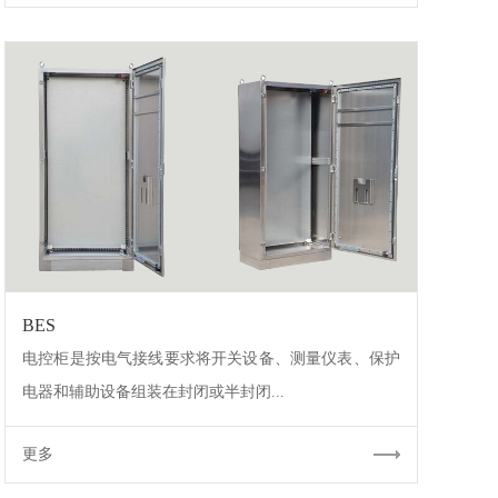
BES
电控柜是按电气接线要求将开关设备、测量仪表、保护
电器和辅助设备组装在封闭或半封闭...
更多