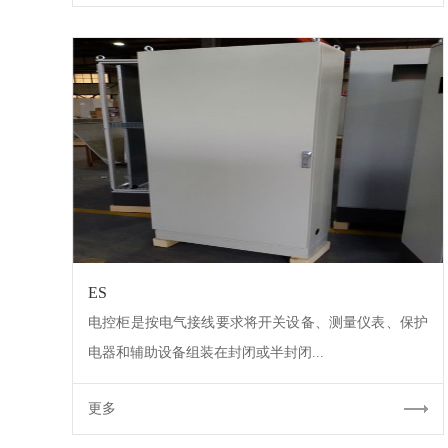
ES
电控柜是按电气接线要求将开关设备、测量仪表、保护
电器和辅助设备组装在封闭或半封闭...
更多