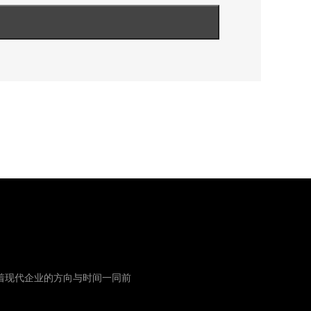
着现代企业的方向与时间一同前