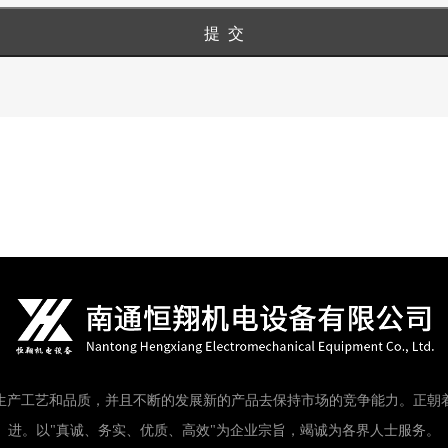
生产工艺和品质，并且不断的发展新的产品去保持市场的竞争能力。正朝
进。以"真诚、务实、优质、高效"为企业宗旨，竭诚为各界人士服务。