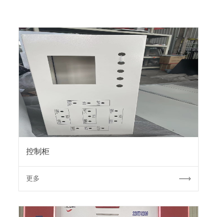
控制柜
更多