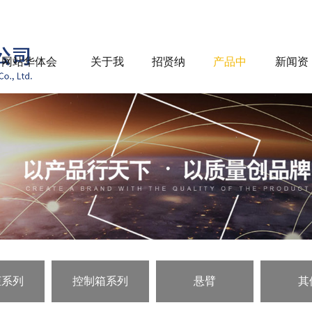
网站华体会
关于我
招贤纳
产品中
新闻资
平台
们
士
心
讯
柜系列
控制箱系列
悬臂
其