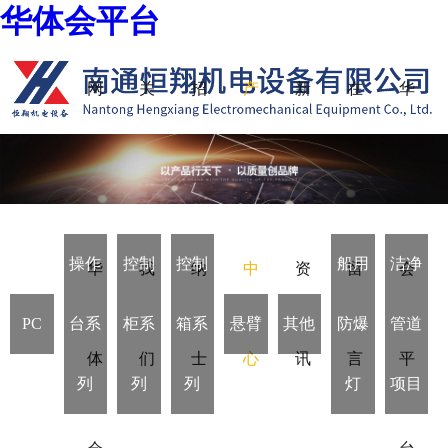
华体会平台
网
关
招
产
新
在
华
站
于
贤
品
闻
线
体
操作
控制
控制
船用
洁净
华
我
纳
中
资
留
会
PC
台系
柜系
箱系
悬臂
其他
防爆
管道
体
们
士
心
讯
言
平
列
列
列
灯
项目