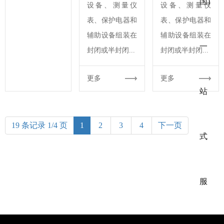
国)
设备、测量仪
设备、测量仪
表、保护电器和
表、保护电器和
辅助设备组装在
辅助设备组装在
一
封闭或半封闭...
封闭或半封闭...
更多
更多
站
19 条记录 1/4 页
1
2
3
4
下一页
式
服