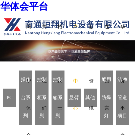
华体会平台
网
关
招
产
新
在
华
站
于
贤
品
闻
线
体
操作
控制
控制
船用
洁净
华
我
纳
中
资
留
会
PC
台系
柜系
箱系
悬臂
其他
防爆
管道
体
们
士
心
讯
言
平
列
列
列
灯
项目