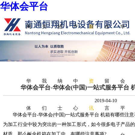
华体会平台
网
关
招
产
新
在
华
站
于
贤
品
闻
线
体
华
我
纳
中
资
留
会
华体会平台-华体会(中国)一站式服务平台
2019-04-10
体
们
士
心
讯
言
平
华体会平台-华体会(中国)一站式服务平台 机箱有哪些注
为加工行业中较为突出的一种加工形式，如今很多电子产品
材质。那么钣金机箱在加工中，有哪些注意事项?