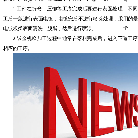
会
台-
1.工件在折弯、压铆等工序完成后要进行表面处理，不
工后一般进行表面电镀，电镀完后不进行喷涂处理，采用的
平
华
电镀板类表面清洗，脱脂，然后进行喷涂。
2.钣金机箱加工过程中通常在落料完成后，进入下道工
相应的工序。
台
体
会
(中